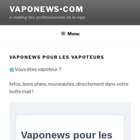
Aller
VAPONEWS•COM
au
e-mailing des professionnels de la vape
contenu
principal
Menu
VAPONEWS POUR LES VAPOTEURS
▩
Vous êtes vapoteur ?
Infos, bons plans, nouveautés, directement dans votre
boîte mail !